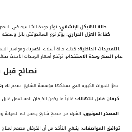
تؤثر جودة الشاسيه في السعر من حيث عدم وجود صدأ عميق لضمان متانة الكرفان.
حالة الهيكل الإنشائي:
كفاءة العزل الحراري:
يؤثر نوع الساندوتش بانل وسمكه ب
كذلك حالة أسلاك الكهرباء ومواسير السباكة تحدد السعر النهائي في بيع الكرفان المستعمل.
التمديدات الداخلية:
: ترتفع أسعار الوحدات الأحدث صنعًا أكثر من الكرفانات المستعملة نظراً لقلة استخدامها.
عام الصنع ومدة الاستخدام
نصائح قبل 
نظرًا للخبرات الكبيرة التي تمتلكها مؤسسة الشايع، نقدم لك بعض النصائح قبل شراء الكرفان، ولابد من إتباع النقاط التالية:
كرفان
قابل للتهالك:
غالباً ما يكون الكرفان المستعمل قابل 
المصدر الموثوق:
الشراء من مصنع شايع يضمن لك الصيانة وتوف
توافق المواصفات:
ينبغي التأكد من أن الكرفان مصمم لمناخ 