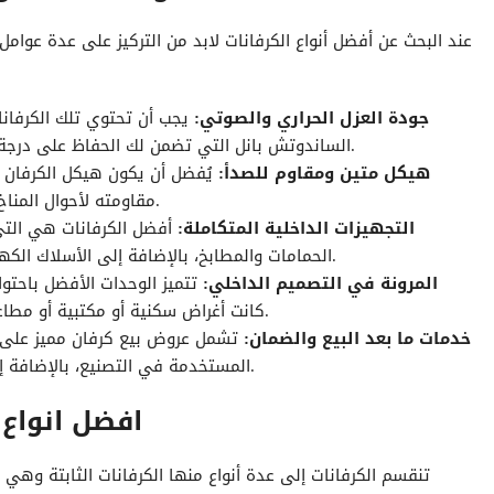
عند البحث عن أفضل أنواع الكرفانات لابد من التركيز على عدة عوام
جودة العزل الحراري والصوتي:
يجب أن تحتوي تلك الكرفانا
الساندوتش بانل التي تضمن لك الحفاظ على درجة الحرارة الداخلية للكرفان، وتوفير بيئة هادئة ومريحة.
هيكل متين ومقاوم للصدأ:
يُفضل أن يكون هيكل الكرفان م
مقاومته لأحوال المناخ من مطر أو رطوبة، وهو ما يزيد من عمره الافتراضي.
التجهيزات الداخلية المتكاملة:
أفضل الكرفانات هي التي
الحمامات والمطابخ، بالإضافة إلى الأسلاك الكهربائية وأنظمة تهوية وتكييف فعال ذات جودة عالية.
المرونة في التصميم الداخلي:
تتميز الوحدات الأفضل باحت
كانت أغراض سكنية أو مكتبية أو مطاعم، مع استخدام المساحات داخلها بالاستغلال الأمثل.
خدمات ما بعد البيع والضمان:
تشمل عروض بيع
كرفان
مميز على 
المستخدمة في التصنيع، بالإضافة إلى دعم خاص للصيانة، وهو ما تفعله مؤسسة شايع.
افضل انواع 
تنقسم الكرفانات إلى عدة أنواع منها الكرفانات الثابتة وه