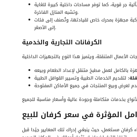
ية جر قوية، كما توفر مساحات داخلية كبيرة للغاية
وتشبه المنازل الفاخرة.
جهزة بمحرك خاص لقيادتها، وتُصنف إلى فئات A و B و C ، من الأكبر حجمًا
إلى الأصغر.
الكرفانات التجارية والخدمية
قلة:
امل المؤثرة في سعر
ء
كرفان
مستعمل، حيث ينبغي إدراك تلك المعايير جيًدا قبل