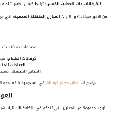
الكرفانات ذات العجلات الخمس:
ترتبط
كرفان
بظهر شاحنة بآل
المنازل المتنقلة المدمجة:
هي مركبة م
مصممة خصيصًا لاحتياجات الأعمال المتنقلة، ويتميز هذا النوع بالتجهيزات الداخلية:
مجهزة بالكامل لعمل مطبخ متنقل لإعداد الطعام وبيعه.
كرفانات الطعام:
لتقديم الخدمات الطبية وتسيير القوافل الطبية.
العيادات المتن
تستخدم لعرض وبيع المنتجات في جميع الأماكن المفتوحة.
المتاجر المتنقلة:
في السعودية كافة هذه الأنواع بخدمات متكاملة وجودة عالية وأسعار مناسبة للجميع.
يقدم لك
أفضل مصنع كرفانات
كرفان للبيع
العو
توجد مجموعة من المعايير التي تتحكم في التكلفة النهائية لشرا