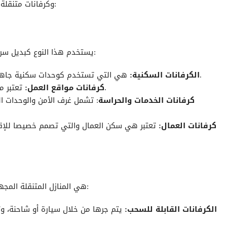
وكرفانات متنقلة تكون مخصصة للرحلات والسفر، إليكم تلك الأنواع بالتفصيل:
يستخدم هذا النوع كبديل سريع للبناء التقليدي داخل المواقع المختلفة، ومن أبرز أنواعها:
هي التي تستخدم كوحدات سكنية جاهزة، ومن مميزاتها العزل الحراري والمساحات المتنوعة.
الكرفانات السكنية:
تعتبر مكاتب متنقلة أو غرف اجتماعات داخل مواقع المشاريع.
كرفانات مواقع العمل:
كرفانات الخدمات والحراسة
: تشمل غرف الأمن والوحدات ا
كرفانات العمال:
تعتبر هي سكن العمال والتي تصمم خصيصا للإق
هي المنازل المتنقلة المجهزة بجميع الخدمات الترفيهية، وتُصنف وفقًا لطريقة الحركة:
الكرفانات القابلة للسحب:
يتم جرها من خلال سيارة أو شاحنة، و