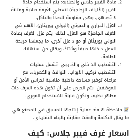
مادة الفيبر جلاس والصلابة: يتم استخدام مادة
الفيبر (الألياف الزجاجية) لتعطي الغرفة صلابة ومتانة
لا تُضاهى. وهي مقاومة للصدأ والتآكل.
العزل الحراري والصوتي (البولي يوريثان): الأهم في
الغرف الجاهزة هو العزل. لذلك، يتم عزل الغرف بمادة
البولي يوريثان أو مواد عزل أخرى، ما يجعلها مريحة
للعمل داخلها صيفاً وشتاءً، ويقلل من استهلاك
الطاقة.
التشطيب الداخلي والخارجي: تشمل عمليات
التشطيب تركيب الأبواب، النوافذ، والكهرباء، مع
مراعاة توفير مساحة داخلية مناسبة لحراس الأمن أو
للموظفين. يتم الحرص على أن تكون هذه الغرف ذات
مظهر نظيف وتكون قابلة للاستخدام الفوري.
ملاحظة هامة: عملية إنتاجها المسبق في المصنع هي
ما يقلل التكلفة والوقت مقارنة بالبناء التقليدي.
اسعار غرف فيبر جلاس: كيف