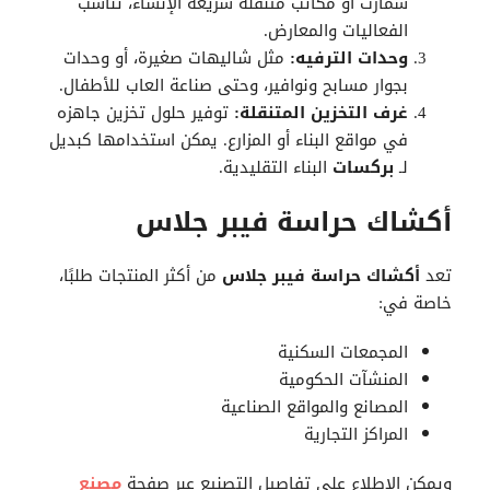
سمارت أو مكاتب متنقلة سريعة الإنشاء، تناسب
الفعاليات والمعارض.
وحدات الترفيه:
مثل شاليهات صغيرة، أو وحدات
بجوار مسابح ونوافير، وحتى صناعة العاب للأطفال.
غرف التخزين المتنقلة:
توفير حلول تخزين جاهزه
في مواقع البناء أو المزارع. يمكن استخدامها كبديل
لـ
بركسات
البناء التقليدية.
أكشاك حراسة فيبر جلاس
تعد
أكشاك حراسة فيبر جلاس
من أكثر المنتجات طلبًا،
خاصة في:
المجمعات السكنية
المنشآت الحكومية
المصانع والمواقع الصناعية
المراكز التجارية
ويمكن الاطلاع على تفاصيل التصنيع عبر صفحة
مصنع