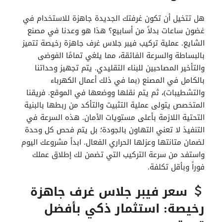
هل تتخيل أن تكون غرفتك الجديدة جاهزة للاستخدام في
غضون ساعات بدلاً من أسابيع؟ هذا هو وعدنا في مصنع
الشايع. عملية تركيب فيبر جلاس غرف جاهزة رخيصة تتميز
بالبساطة والسرعة الفائقة، مما يلغي تمامًا الفوضى
والتأخير المصاحبين للبناء التقليدي. يتم تجهيز وحداتنا
بالكامل في المصنع (بما في ذلك أعمال الكهرباء
والتشطيبات)، ثم يتم نقلها ووضعها في الموقع. فريقنا
المتخصص يتولى عملية التثبيت والتأكد من ربطها بالبنية
التحتية اللازمة بأعلى مستويات الأمان. هذه السرعة في
التنفيذ لا تعني التهاون بالجودة؛ بل يتم فحص كل وحدة
لضمان متانتها وعزلها الحراري الفعال. ابدأ مشروعك اليوم
واستفد من سرعة التركيب التي تضمن لك إطلاق عملك
فوراً وبأقل تكلفة.
سعر فيبر جلاس غرف جاهزة
رخيصة: استثمار ذكي بأفضل