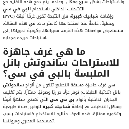
والاستراحات بشكل سريع وفعّال. وعندما يتم دمج هذه التقنية مع
التشطيب الداخلي باستخدام
البي في سي
وإضافة
شبابيك كبيرة
، فإن النتيجة تكون غرفًا أنيقة
(PVC)
وعملية، خاصةً عند استخدامها كاستراحات. في هذه المقالة،
سنستعرض مواصفات هذه الغرف، مميزاتها، وكيفية تحويلها إلى
استراحات مريحة وجذابة.
ما هي غرف جاهزة
للاستراحات ساندوتش بانل
الملبسة بالبي في سي؟
هي غرف جاهزة مسبقة التصنيع تتكون من ألواح
ساندوتش
بانل
(ثلاثية الطبقات) توفر عزلًا حراريًا وصوتيًا ممتازًا. يتم تغليف
الجدران الداخلية بألواح
بي في سي
التي تعطي مظهرًا أنيقًا
وسهل التنظيف، مع إضافة
شبابيك كبيرة
لتوفير إضاءة طبيعية
وتهوية ممتازة. هذه الغرف مثالية للاستخدام كاستراحات بسبب
تصميمها العصري ومرونتها.