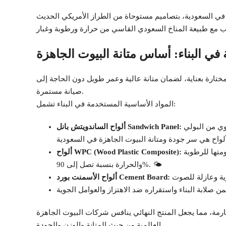
 السعودية، بتصاميم مستوحاة من الطراز الأمريكي الحديث 🇺🇸
في البناء: أساس متانة البيوت الجاهزة
 مختارة بعناية، لضمان متانة عالية وعمر طويل دون الحاجة إلى
صيانة مستمرة.
المواد الأساسية المستخدمة في البناء تشمل:
وهي مكونة من طبقتين من الحديد المجلفن بينهما عازل حراري قوي من البولي
ألواح الساندويتش بانل Sandwich Panel:
تُستخدم في بعض النماذج لتغطية الواجهات أو الأبواب، وتتميز بمقاومتها للرطوبة
ألواح WPC (Wood Plastic Composite):
والحرارة بنسبة تصل إلى 90%. 🌤️
ألواح الأسمنت بورد Cement Board:
ارمة، مما يجعل المنتج النهائي ينافس شركات البيوت الجاهزة
العالمية من حيث المتانة والوزن والجودة.