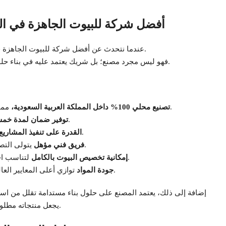
أفضل شركة للبيوت الجاهزة في السع
عندما نتحدث عن أفضل شركة للبيوت الجاهزة في السعودية، فإن اسم مصنع الشايع يأتي في المقدمة بجدارة.
فهو ليس مجرد مصنع؛ بل شريك يعتمد عليه في بناء حلول متكاملة تناسب القطاعين السكني والتجاري على حد سواء.
مما يضمن سرعة التوريد وخفض التكلفة مقارنة بالمستورد.
تصنيع محلي 100% داخل المملكة العربية السعودية،
على جميع المنتجات، تشمل المواد والتركيب.
توفير ضمان لمدة خم
للشركات والمقاولين ضمن جداول زمنية دقيقة.
القدرة على تنفيذ المشاريع 
يتولى التصميم والتصنيع والتركيب وفق المعايير الهندسية العالمية.
فريق فني مؤهل
لتناسب احتياجات العميل (غرف، كرفانات، برتبلات، بيوت متنقلة).
إمكانية تخصيص البيوت بالكامل
توازي أعلى المعايير العالمية، مع الاعتماد على ألواح الساندويتش بانل المتطورة.
جودة المواد
إضافة إلى ذلك، يعتمد المصنع على حلول بناء مستدامة تقلل من استه
يجعل منتجاته مطلوبة في المدن السعودية الكبرى كـ الرياض وجدة والدمام والخبر.