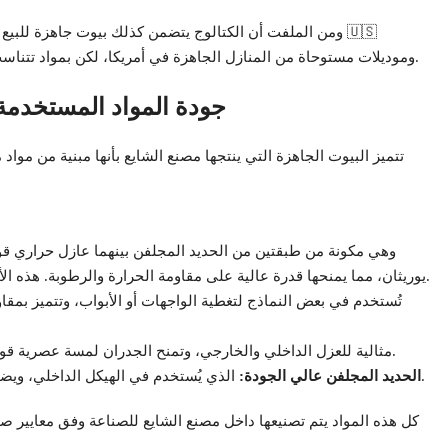
ومن الملفت أن الكتالوج يتضمن كذلك بيوت جاهزة للبيع في
وموديلات مستوحاة من المنازل الجاهزة في أمريكا، لكن بمواد تتناسب مع طبيعة المناخ السعودي القاسي من حرارة ورطوبة وغبار.
جودة المواد المستخدمة 
تتميز البيوت الجاهزة التي ينتجها مصنع الشايع بأنها مبنية من مواد
يوريثان، مما يمنحها قدرة عالية على مقاومة الحرارة والرطوبة. هذه الألواح هي سر جودة ومتانة البيوت الجاهزة في السعودية.
مثالية للعزل الداخلي والخارجي، وتمنح الجدران لمسة عصرية قوية وعازلة للصوت.
الذي يُستخدم في الهيكل الداخلي، ويضمن صلابة البناء واستقراره ضد الاهتزاز والعوامل الجوية.
الحديد المجلفن عالي الجودة:
كل هذه المواد يتم تصنيعها داخل مصنع الشايع للصناعة وفق معايير ص