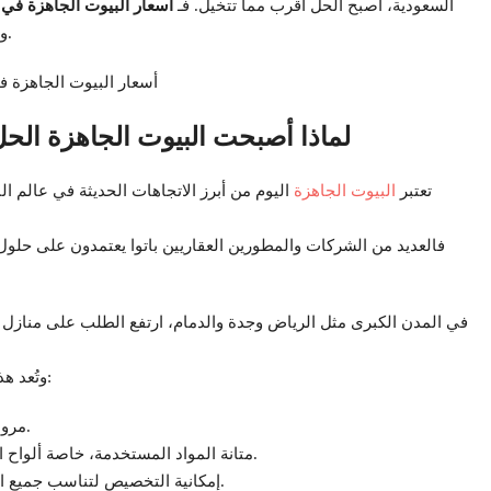
السعودية، أصبح الحل أقرب مما تتخيل. فـ
أسعار البيوت الجاهزة في 
والتكلفة، لتبدأ حياة جديدة دون انتظار طويل أو مصاريف مرهقة.
لماذا أصبحت البيوت الجاهزة الحل
تعتبر
البيوت الجاهزة
اليوم من أبرز الاتجاهات الحديثة في عالم ا
فالعديد من الشركات والمطورين العقاريين باتوا يعتمدون على حلول ا
في المدن الكبرى مثل الرياض وجدة والدمام، ارتفع الطلب على منازل
وتُعد هذه المنازل الخيار الأفضل للعديد من الأسر والشركات نظرًا إلى:
مرونة التصميم (بيت طابق واحد أو طابقين حسب المساحة).
متانة المواد المستخدمة، خاصة ألواح الساندويتش بانل المصنعة في مصنع الشايع بجودة عالية.
إمكانية التخصيص لتناسب جميع الاستخدامات (غرف جاهزة، بركسات، كرفانات، برتبلات).