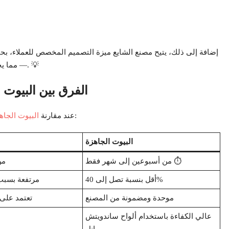
إضافة إلى ذلك، يتيح مصنع الشايع ميزة التصميم المخصص للعملاء، بح
— مما يجعل سعر البيوت الجاهزة أكثر مرونة وتنوعًا من أي وقت مضى. 💡
الفرق بين البيوت 
مع البناء التقليدي، تظهر فروقات واضحة تجعلها خيارًا جذابًا:
عند مقارنة
البيوت الجاه
البيوت الجاهزة
من أسبوعين إلى شهر فقط ⏱️
من 6 إلى 
أقل بنسبة تصل إلى 40%
مرتفعة بسبب 
موحدة ومضمونة من المصنع
تعتمد على 
عالي الكفاءة باستخدام ألواح ساندويتش