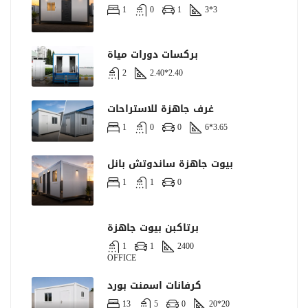
1
0
1
3*3
بركسات دورات مياة
2
2.40*2.40
غرف جاهزة للاستراحات
1
0
0
6*3.65
بيوت جاهزة ساندوتش بانل
1
1
0
برتاكبن بيوت جاهزة
1
1
2400
OFFICE
كرفانات اسمنت بورد
13
5
0
20*20