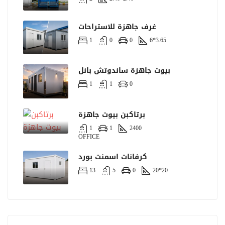
غرف جاهزة للاستراحات
1
0
0
6*3.65
بيوت جاهزة ساندوتش بانل
1
1
0
برتاكبن بيوت جاهزة
1
1
2400
OFFICE
كرفانات اسمنت بورد
13
5
0
20*20