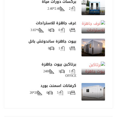
بركسات دورات مياة
2.40*2.40
2
غرف جاهزة للاستراحات
6*3.65
0
0
1
بيوت جاهزة ساندوتش بانل
0
1
1
برتاكبن بيوت جاهزة
2400
1
1
OFFICE
كرفانات اسمنت بورد
20*20
0
5
13