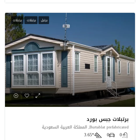
برتبل
برتبلات
برتبلات
برتبلات جبس بورد
Burtablat prefabricated, المملكة العربية السعودية
4*3.65
0
0