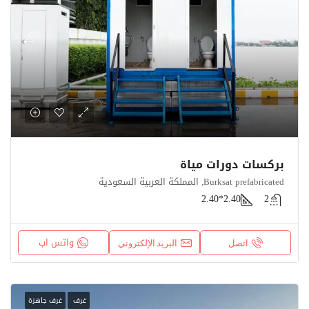
بركسات دورات مياة
Burksat prefabricated, المملكة العربية السعودية
2.40*2.40
2
واتس اب
اتصل
البريد الإلكتروني
غرف
غرف جاهزة