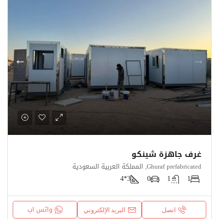
غرف جاهزة شينكو
Ghuraf prefabricated, المملكة العربية السعودية
3*4
0
1
1
واتس اب
اتصل
البريد الإلكتروني