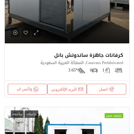
كرفانات جاهزة ساندوتش بانل
Caravans Prefabricated, المملكة العربية السعودية
8*3.65
0
1
2
واتس اب
اتصل
البريد الإلكتروني
بركسات
بركسات
تصنيف مميز