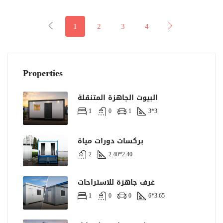
1
2
3
4
Properties
البيوت الجاهزة المتنقلة
1
0
1
3*3
بركسات دورات مياة
2
2.40*2.40
غرف جاهزة للاستراحات
1
0
0
6*3.65