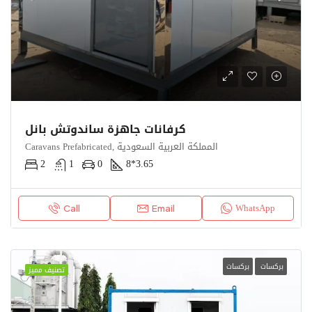
كرفانات جاهزة ساندوتش بانل
Caravans Prefabricated, المملكة العربية السعودية
2
1
0
8*3.65
WhatsApp
Call
Email
بركسات
بركسات
تصنيف مميز