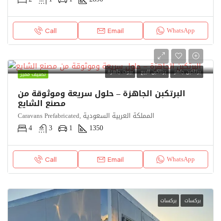
WhatsApp
Call
Email
برتاكبن جاهز
برتاكبن للبيع
بيوت جاهزة
تصنيف مميز
البرتكبن الجاهزة – حلول سريعة وموثوقة من
مصنع الشايع
Caravans Prefabricated, المملكة العربية السعودية
4
3
1
1350
WhatsApp
Call
Email
بركسات
بركسات