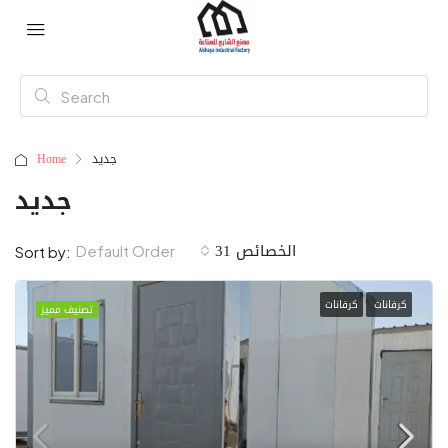
جديد
Home
جديد
31 الخصائص
Default Order
Sort by:
كرفانات
كرفانات
تصنيف مميز