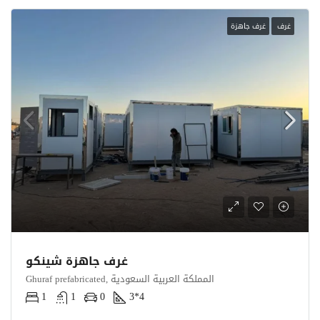
غرف
غرف جاهزة
غرف جاهزة شينكو
Ghuraf prefabricated, المملكة العربية السعودية
1
1
0
3*4