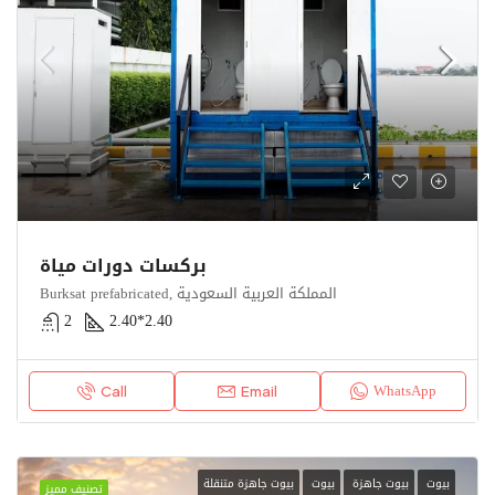
بركسات دورات مياة
Burksat prefabricated, المملكة العربية السعودية
2
2.40*2.40
WhatsApp
Call
Email
بيوت
بيوت جاهزة
بيوت
بيوت جاهزة متنقلة
تصنيف مميز