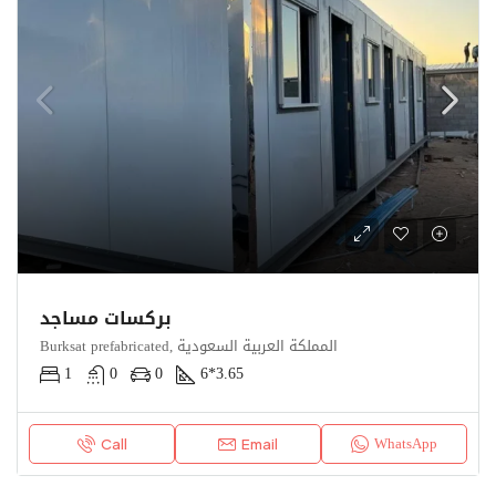
بركسات مساجد
Burksat prefabricated, المملكة العربية السعودية
1
0
0
6*3.65
WhatsApp
Call
Email